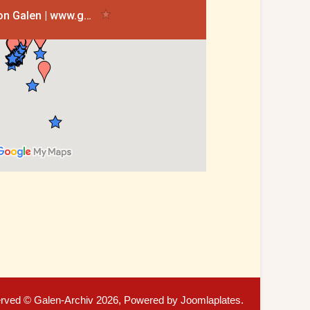
served © Galen-Archiv 2026, Powered by
Joomlaplates
.