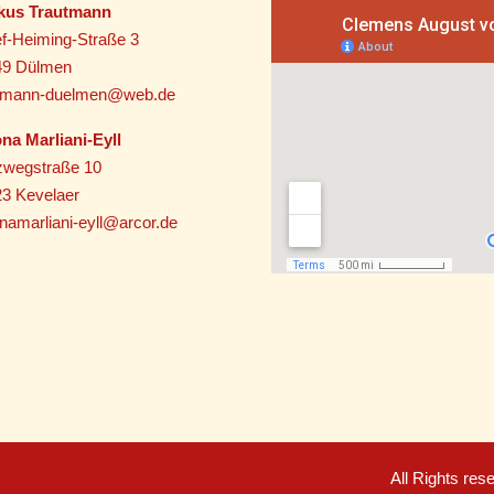
kus Trautmann
f-Heiming-Straße 3
49 Dülmen
utmann-duelmen@web.de
na Marliani-Eyll
zwegstraße 10
3 Kevelaer
namarliani-eyll@arcor.de
All Rights re