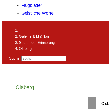
Flugblätter
Geistliche Worte
Galen in Bild & Ton
Spuren der Erinnerung
Olsberg
Suchen
Olsberg
In Ols