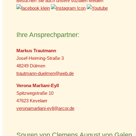
Besuchen Sie auch unsere sozialen Medien
Ihre Ansprechpartner:
Markus Trautmann
Josef-Heiming-Straße 3
48249 Dülmen
trautmann-duelmen@web.de
Verona Marliani-Eyll
Spitzwegstraße 10
47623 Kevelaer
veronamarliani-eyll@arcor.de
Spuren von Clemens August von Galen