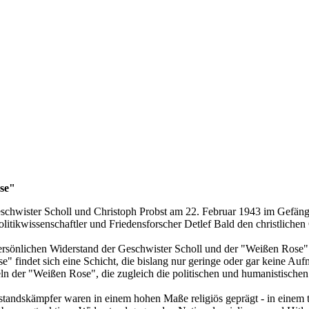
ose"
schwister Scholl und Christoph Probst am 22. Februar 1943 im Gefän
tikwissenschaftler und Friedensforscher Detlef Bald den christlichen 
ersönlichen Widerstand der Geschwister Scholl und der "Weißen Ros
ndet sich eine Schicht, die bislang nur geringe oder gar keine Aufmerk
eln der "Weißen Rose", die zugleich die politischen und humanistischen 
standskämpfer waren in einem hohen Maße religiös geprägt - in einem t