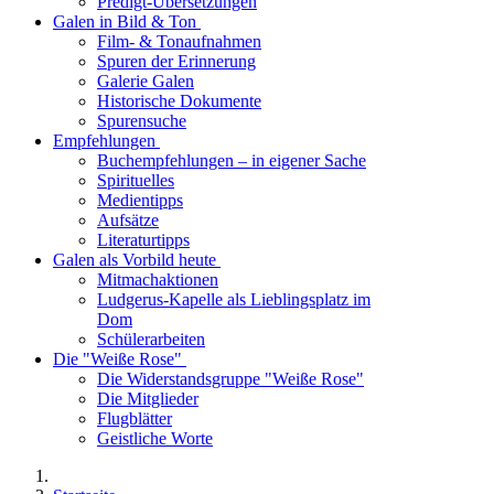
Predigt-Übersetzungen
Galen in Bild & Ton
Film- & Tonaufnahmen
Spuren der Erinnerung
Galerie Galen
Historische Dokumente
Spurensuche
Empfehlungen
Buchempfehlungen – in eigener Sache
Spirituelles
Medientipps
Aufsätze
Literaturtipps
Galen als Vorbild heute
Mitmachaktionen
Ludgerus-Kapelle als Lieblingsplatz im
Dom
Schülerarbeiten
Die "Weiße Rose"
Die Widerstandsgruppe "Weiße Rose"
Die Mitglieder
Flugblätter
Geistliche Worte