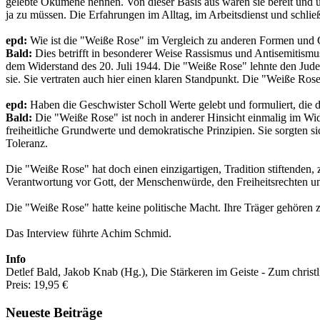
gelebte Ökumene nennen. Von dieser Basis aus waren sie bereit und ü
ja zu müssen. Die Erfahrungen im Alltag, im Arbeitsdienst und schli
epd:
Wie ist die "Weiße Rose" im Vergleich zu anderen Formen und
Bald:
Dies betrifft in besonderer Weise Rassismus und Antisemitismus
dem Widerstand des 20. Juli 1944. Die "Weiße Rose" lehnte den Jud
sie. Sie vertraten auch hier einen klaren Standpunkt. Die "Weiße Ros
epd:
Haben die Geschwister Scholl Werte gelebt und formuliert, die 
Bald:
Die "Weiße Rose" ist noch in anderer Hinsicht einmalig im Wid
freiheitliche Grundwerte und demokratische Prinzipien. Sie sorgten si
Toleranz.
Die "Weiße Rose" hat doch einen einzigartigen, Tradition stiftenden
Verantwortung vor Gott, der Menschenwürde, den Freiheitsrechten u
Die "Weiße Rose" hatte keine politische Macht. Ihre Träger gehören z
Das Interview führte Achim Schmid.
Info
Detlef Bald, Jakob Knab (Hg.), Die Stärkeren im Geiste - Zum christ
Preis: 19,95 €
Neueste Beiträge