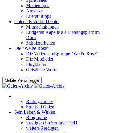
Spirituelles
Medientipps
Aufsätze
Literaturtipps
Galen als Vorbild heute
Mitmachaktionen
Ludgerus-Kapelle als Lieblingsplatz im
Dom
Schülerarbeiten
Die "Weiße Rose"
Die Widerstandsgruppe "Weiße Rose"
Die Mitglieder
Flugblätter
Geistliche Worte
Mobile Menu Toggle
Beitragsarchiv
Streitfall Galen
Sein Leben & Wirken
Biographie
Predigten im Sommer 1941
weitere Predigten