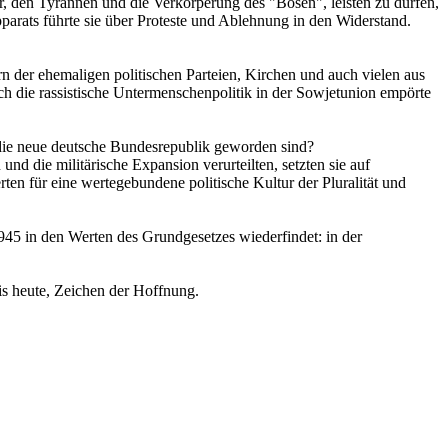
r, den Tyrannen und die Verkörperung des "Bösen", leisten zu dürfen,
pparats führte sie über Proteste und Ablehnung in den Widerstand.
rn der ehemaligen politischen Parteien, Kirchen und auch vielen aus
 die rassistische Untermenschenpolitik in der Sowjetunion empörte
r die neue deutsche Bundesrepublik geworden sind?
d die militärische Expansion verurteilten, setzten sie auf
rten für eine wertegebundene politische Kultur der Pluralität und
945 in den Werten des Grundgesetzes wiederfindet: in der
bis heute, Zeichen der Hoffnung.