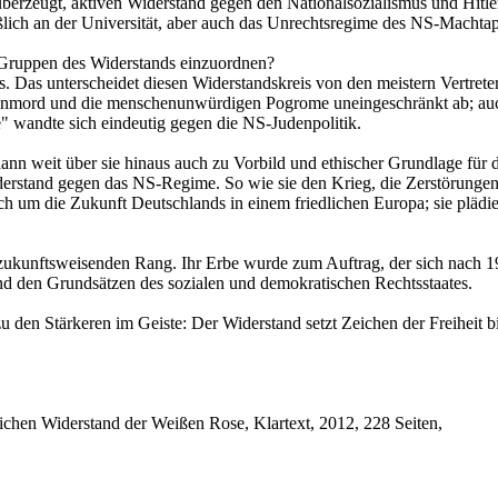
berzeugt, aktiven Widerstand gegen den Nationalsozialismus und Hitle
eßlich an der Universität, aber auch das Unrechtsregime des NS-Machta
 Gruppen des Widerstands einzuordnen?
. Das unterscheidet diesen Widerstandskreis von den meistern Vertrete
enmord und die menschenunwürdigen Pogrome uneingeschränkt ab; auch
e" wandte sich eindeutig gegen die NS-Judenpolitik.
dann weit über sie hinaus auch zu Vorbild und ethischer Grundlage fü
erstand gegen das NS-Regime. So wie sie den Krieg, die Zerstörungen un
ch um die Zukunft Deutschlands in einem friedlichen Europa; sie plädie
, zukunftsweisenden Rang. Ihr Erbe wurde zum Auftrag, der sich nach 1
nd den Grundsätzen des sozialen und demokratischen Rechtsstaates.
u den Stärkeren im Geiste: Der Widerstand setzt Zeichen der Freiheit 
lichen Widerstand der Weißen Rose, Klartext, 2012, 228 Seiten,