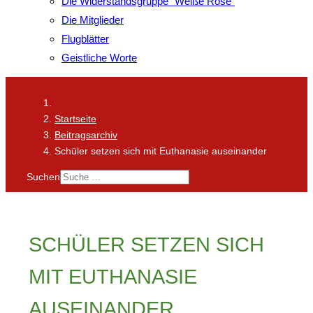
Die Widerstandsgruppe "Weiße Rose"
Die Mitglieder
Flugblätter
Geistliche Worte
Startseite
Beitragsarchiv
Schüler setzen sich mit Euthanasie auseinander
Suchen
SCHÜLER SETZEN SICH
MIT EUTHANASIE
AUSEINANDER