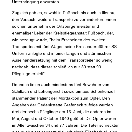
Unterbringung abzuraten.
Zugleich gab es, sowohl in Fußbach als auch in Illenau,
den Versuch, weitere Transporte zu verhinderten. Einen
solchen unternahm der Ortsbürgermeister und
ehemaliger Leiter der Kreispflegeanstalt Fußbach, der,
wie bezeugt wurde, "beim Erscheinen des zweiten
Transportes mit fünf Wagen seine Kreisbauernführer-SS-
Uniform anlegte und in einer langen und stürmischen
Auseinandersetzung mit dem Transportleiter so wenig
nachgab, dass dieser schließlich nur 30 statt 90
Pfleglinge erhielt".
Dennoch fielen auch mindestens fünf Bewohner von
Schiltach und Lehengericht sowie ein aus Schenkenzell
stammender Patient der Mordaktion zum Opfer. Den
Angaben der Gedenkstätte Grafeneck zufolge wurden
drei der sechs Pfleglinge am 13. Juni, die anderen im
Mai, August und Oktober 1940 getötet. Die Opfer waren
im Alter zwischen 34 und 77 Jahren. Die Täter schreckten
also auch nicht davor zurück mit Maria Elisabeth M. eine