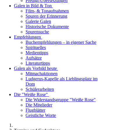
Predigt-Übersetzungen
Galen in Bild & Ton
Film- & Tonaufnahmen
Spuren der Erinnerung
Galerie Galen
Historische Dokumente
Spurensuche
Empfehlungen
Buchempfehlungen – in eigener Sache
Spirituelles
Medientipps
Aufsätze
Literaturtipps
Galen als Vorbild heute
Mitmachaktionen
Ludgerus-Kapelle als Lieblingsplatz im
Dom
Schülerarbeiten
Die "Weiße Rose"
Die Widerstandsgruppe "Weiße Rose"
Die Mitglieder
Flugblätter
Geistliche Worte