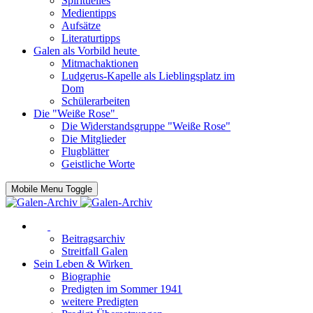
Spirituelles
Medientipps
Aufsätze
Literaturtipps
Galen als Vorbild heute
Mitmachaktionen
Ludgerus-Kapelle als Lieblingsplatz im
Dom
Schülerarbeiten
Die "Weiße Rose"
Die Widerstandsgruppe "Weiße Rose"
Die Mitglieder
Flugblätter
Geistliche Worte
Mobile Menu Toggle
Beitragsarchiv
Streitfall Galen
Sein Leben & Wirken
Biographie
Predigten im Sommer 1941
weitere Predigten