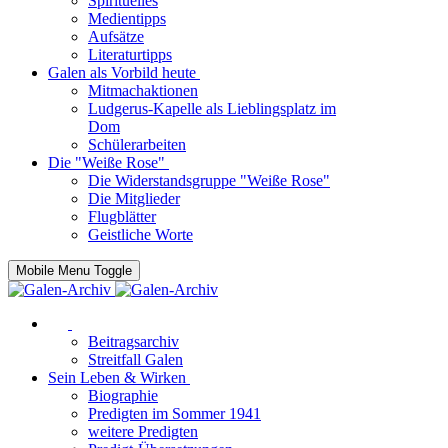
Spirituelles
Medientipps
Aufsätze
Literaturtipps
Galen als Vorbild heute
Mitmachaktionen
Ludgerus-Kapelle als Lieblingsplatz im
Dom
Schülerarbeiten
Die "Weiße Rose"
Die Widerstandsgruppe "Weiße Rose"
Die Mitglieder
Flugblätter
Geistliche Worte
Mobile Menu Toggle
Beitragsarchiv
Streitfall Galen
Sein Leben & Wirken
Biographie
Predigten im Sommer 1941
weitere Predigten