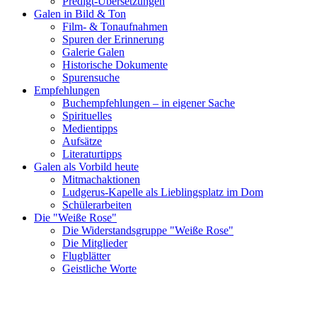
Predigt-Übersetzungen
Galen in Bild & Ton
Film- & Tonaufnahmen
Spuren der Erinnerung
Galerie Galen
Historische Dokumente
Spurensuche
Empfehlungen
Buchempfehlungen – in eigener Sache
Spirituelles
Medientipps
Aufsätze
Literaturtipps
Galen als Vorbild heute
Mitmachaktionen
Ludgerus-Kapelle als Lieblingsplatz im Dom
Schülerarbeiten
Die "Weiße Rose"
Die Widerstandsgruppe "Weiße Rose"
Die Mitglieder
Flugblätter
Geistliche Worte