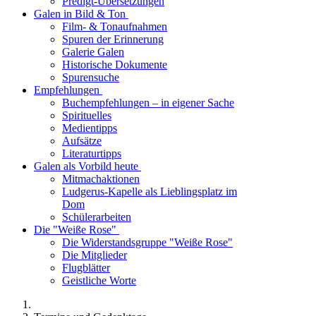
Predigt-Übersetzungen
Galen in Bild & Ton
Film- & Tonaufnahmen
Spuren der Erinnerung
Galerie Galen
Historische Dokumente
Spurensuche
Empfehlungen
Buchempfehlungen – in eigener Sache
Spirituelles
Medientipps
Aufsätze
Literaturtipps
Galen als Vorbild heute
Mitmachaktionen
Ludgerus-Kapelle als Lieblingsplatz im
Dom
Schülerarbeiten
Die "Weiße Rose"
Die Widerstandsgruppe "Weiße Rose"
Die Mitglieder
Flugblätter
Geistliche Worte