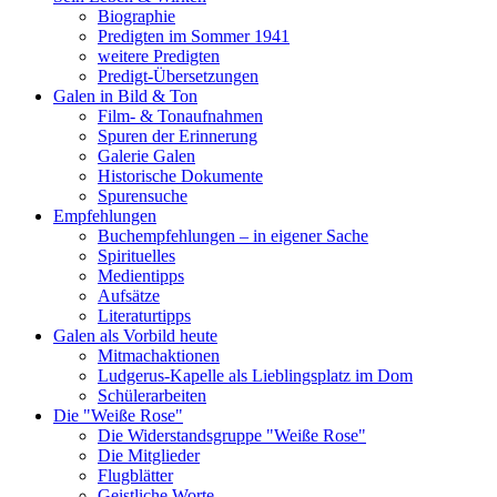
Biographie
Predigten im Sommer 1941
weitere Predigten
Predigt-Übersetzungen
Galen in Bild & Ton
Film- & Tonaufnahmen
Spuren der Erinnerung
Galerie Galen
Historische Dokumente
Spurensuche
Empfehlungen
Buchempfehlungen – in eigener Sache
Spirituelles
Medientipps
Aufsätze
Literaturtipps
Galen als Vorbild heute
Mitmachaktionen
Ludgerus-Kapelle als Lieblingsplatz im Dom
Schülerarbeiten
Die "Weiße Rose"
Die Widerstandsgruppe "Weiße Rose"
Die Mitglieder
Flugblätter
Geistliche Worte