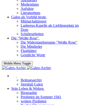
Spirituelles
Medientipps
Aufsätze
Literaturtipps
Galen als Vorbild heute
Mitmachaktionen
Ludgerus-Kapelle als Lieblingsplatz im
Dom
Schülerarbeiten
Die "Weiße Rose"
Die Widerstandsgruppe "Weiße Rose"
Die Mitglieder
Flugblätter
Geistliche Worte
Mobile Menu Toggle
Beitragsarchiv
Streitfall Galen
Sein Leben & Wirken
Biographie
Predigten im Sommer 1941
weitere Predigten