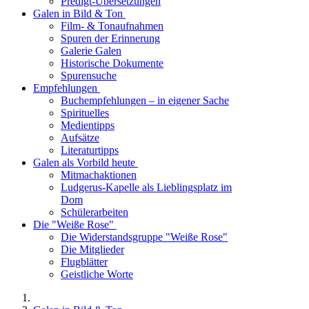
Predigt-Übersetzungen
Galen in Bild & Ton
Film- & Tonaufnahmen
Spuren der Erinnerung
Galerie Galen
Historische Dokumente
Spurensuche
Empfehlungen
Buchempfehlungen – in eigener Sache
Spirituelles
Medientipps
Aufsätze
Literaturtipps
Galen als Vorbild heute
Mitmachaktionen
Ludgerus-Kapelle als Lieblingsplatz im
Dom
Schülerarbeiten
Die "Weiße Rose"
Die Widerstandsgruppe "Weiße Rose"
Die Mitglieder
Flugblätter
Geistliche Worte