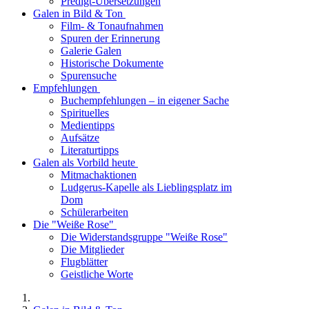
Predigt-Übersetzungen
Galen in Bild & Ton
Film- & Tonaufnahmen
Spuren der Erinnerung
Galerie Galen
Historische Dokumente
Spurensuche
Empfehlungen
Buchempfehlungen – in eigener Sache
Spirituelles
Medientipps
Aufsätze
Literaturtipps
Galen als Vorbild heute
Mitmachaktionen
Ludgerus-Kapelle als Lieblingsplatz im
Dom
Schülerarbeiten
Die "Weiße Rose"
Die Widerstandsgruppe "Weiße Rose"
Die Mitglieder
Flugblätter
Geistliche Worte