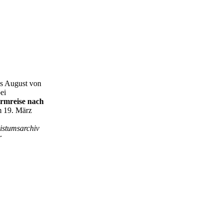
s August von
ei
irmreise
nach
 19. März
istumsarchiv
r