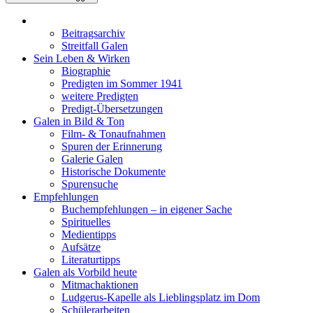
Beitragsarchiv
Streitfall Galen
Sein Leben & Wirken
Biographie
Predigten im Sommer 1941
weitere Predigten
Predigt-Übersetzungen
Galen in Bild & Ton
Film- & Tonaufnahmen
Spuren der Erinnerung
Galerie Galen
Historische Dokumente
Spurensuche
Empfehlungen
Buchempfehlungen – in eigener Sache
Spirituelles
Medientipps
Aufsätze
Literaturtipps
Galen als Vorbild heute
Mitmachaktionen
Ludgerus-Kapelle als Lieblingsplatz im Dom
Schülerarbeiten