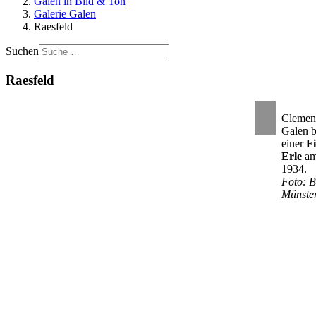
Galen in Bild & Ton
Galerie Galen
Raesfeld
Suchen
Raesfeld
Clemen
Galen b
einer
F
Erle
am
1934.
Foto: B
Münste