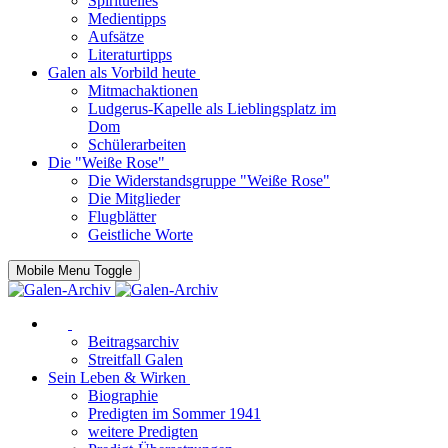
Spirituelles
Medientipps
Aufsätze
Literaturtipps
Galen als Vorbild heute
Mitmachaktionen
Ludgerus-Kapelle als Lieblingsplatz im
Dom
Schülerarbeiten
Die "Weiße Rose"
Die Widerstandsgruppe "Weiße Rose"
Die Mitglieder
Flugblätter
Geistliche Worte
Mobile Menu Toggle
Beitragsarchiv
Streitfall Galen
Sein Leben & Wirken
Biographie
Predigten im Sommer 1941
weitere Predigten