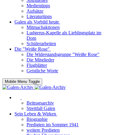
Spirituelles
Medientipps
Aufsätze
Literaturtipps
Galen als Vorbild heute
Mitmachaktionen
Ludgerus-Kapelle als Lieblingsplatz im
Dom
Schülerarbeiten
Die "Weiße Rose"
Die Widerstandsgruppe "Weiße Rose"
Die Mitglieder
Flugblätter
Geistliche Worte
Mobile Menu Toggle
Beitragsarchiv
Streitfall Galen
Sein Leben & Wirken
Biographie
Predigten im Sommer 1941
weitere Predigten