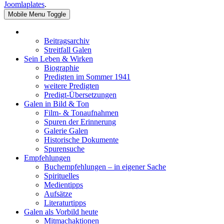
Joomlaplates
.
Mobile Menu Toggle
Beitragsarchiv
Streitfall Galen
Sein Leben & Wirken
Biographie
Predigten im Sommer 1941
weitere Predigten
Predigt-Übersetzungen
Galen in Bild & Ton
Film- & Tonaufnahmen
Spuren der Erinnerung
Galerie Galen
Historische Dokumente
Spurensuche
Empfehlungen
Buchempfehlungen – in eigener Sache
Spirituelles
Medientipps
Aufsätze
Literaturtipps
Galen als Vorbild heute
Mitmachaktionen