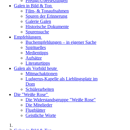
Predigt-Übersetzungen
Galen in Bild & Ton
Film- & Tonaufnahmen
Spuren der Erinnerung
Galerie Galen
Historische Dokumente
Spurensuche
Empfehlungen
Buchempfehlungen – in eigener Sache
Spirituelles
Medientipps
Aufsätze
Literaturtipps
Galen als Vorbild heute
Mitmachaktionen
Ludgerus-Kapelle als Lieblingsplatz im
Dom
Schülerarbeiten
Die "Weiße Rose"
Die Widerstandsgruppe "Weiße Rose"
Die Mitglieder
Flugblätter
Geistliche Worte