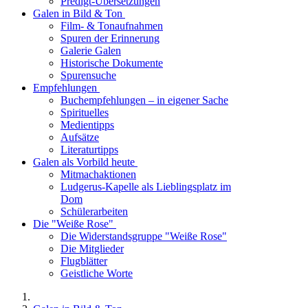
Predigt-Übersetzungen
Galen in Bild & Ton
Film- & Tonaufnahmen
Spuren der Erinnerung
Galerie Galen
Historische Dokumente
Spurensuche
Empfehlungen
Buchempfehlungen – in eigener Sache
Spirituelles
Medientipps
Aufsätze
Literaturtipps
Galen als Vorbild heute
Mitmachaktionen
Ludgerus-Kapelle als Lieblingsplatz im
Dom
Schülerarbeiten
Die "Weiße Rose"
Die Widerstandsgruppe "Weiße Rose"
Die Mitglieder
Flugblätter
Geistliche Worte