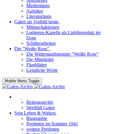
Spirituelles
Medientipps
Aufsätze
Literaturtipps
Galen als Vorbild heute
Mitmachaktionen
Ludgerus-Kapelle als Lieblingsplatz im
Dom
Schülerarbeiten
Die "Weiße Rose"
Die Widerstandsgruppe "Weiße Rose"
Die Mitglieder
Flugblätter
Geistliche Worte
Mobile Menu Toggle
Beitragsarchiv
Streitfall Galen
Sein Leben & Wirken
Biographie
Predigten im Sommer 1941
weitere Predigten