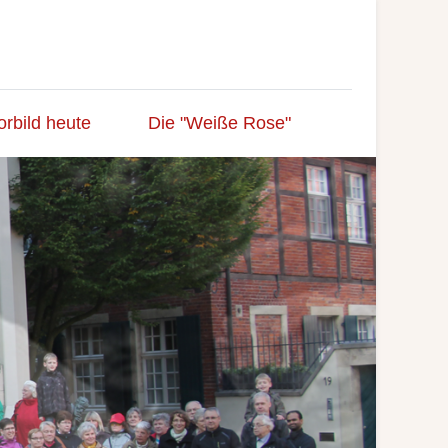
orbild heute
Die "Weiße Rose"