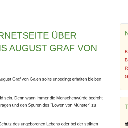
N
RNETSEITE ÜBER
NS AUGUST GRAF VON
B
B
R
G
ust Graf von Galen sollte unbedingt erhalten bleiben
bild sein. Denn wann immer die Menschenwürde bedroht
u tragen und den Spuren des "Löwen von Münster" zu
m Schutz des ungeborenen Lebens oder bei der strikten