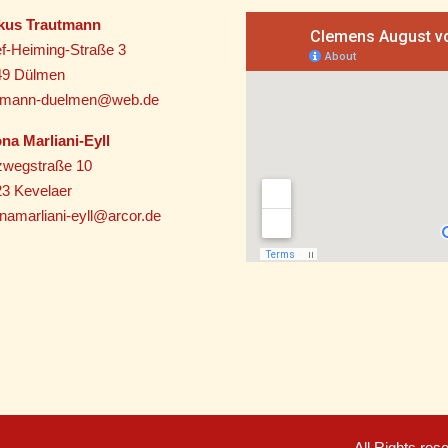
kus Trautmann
f-Heiming-Straße 3
49 Dülmen
utmann-duelmen@web.de
na Marliani-Eyll
zwegstraße 10
3 Kevelaer
namarliani-eyll@arcor.de
All Rights re