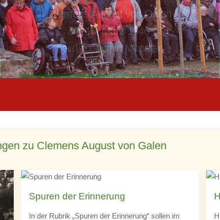
Inklusive Wallfahrt nach Münster
auf den Spuren von
Clemens August von Galen
ngen zu Clemens August von Galen
Spuren der Erinnerung
H
In der Rubrik „Spuren der Erinnerung“ sollen im
H