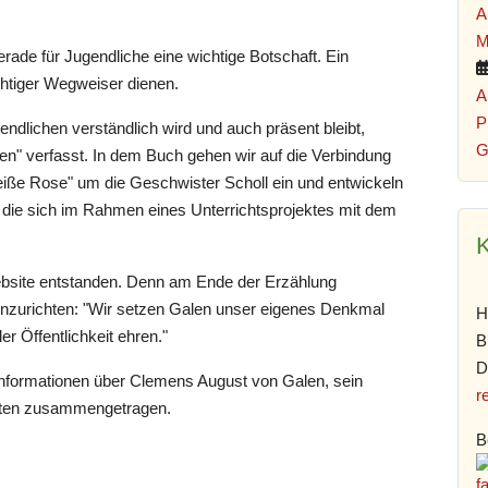
A
M
rade für Jugendliche eine wichtige Botschaft. Ein
htiger Wegweiser dienen.
A
P
ndlichen verständlich wird und auch präsent bleibt,
G
" verfasst. In dem Buch gehen wir auf die Verbindung
ße Rose" um die Geschwister Scholl ein und entwickeln
die sich im Rahmen eines Unterrichtsprojektes mit dem
K
ebsite entstanden. Denn am Ende der Erzählung
einzurichten: "Wir setzen Galen unser eigenes Denkmal
H
er Öffentlichkeit ehren."
B
D
 Informationen über Clemens August von Galen, sein
r
ften zusammengetragen.
B