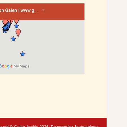
served © Galen-Archiv 2026, Powered by
Joomlaplates
.