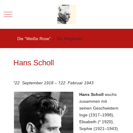
Mobile Menu Toggle
Die "Weiße Rose"
Die Mitglieder
Hans Scholl
*22. September 1918 – †22. Februar 1943
Hans Scholl
wuchs
zusammen mit
seinen Geschwistern
Inge (1917–1998),
Elisabeth (* 1920),
Sophie (1921–1943)