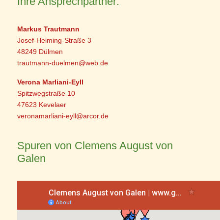
Ihre Ansprechpartner:
Markus Trautmann
Josef-Heiming-Straße 3
48249 Dülmen
trautmann-duelmen@web.de
Verona Marliani-Eyll
Spitzwegstraße 10
47623 Kevelaer
veronamarliani-eyll@arcor.de
Spuren von Clemens August von
Galen