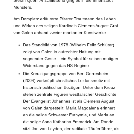
Stefan Querl. Anschließend ging es in die Innenstadt
Münsters.
Am Domplatz erläuterte Pfarrer Trautmann das Leben
und Wirken des seligen Kardinals Clemens August Graf
von Galen anhand zweier markanter Kunstwerke:
Das Standbild von 1978 (Wilhelm Felix Schlüter)
zeigt von Galen in aufrechter Haltung mit
segnender Geste – ein Symbol für seinen mutigen
Widerstand gegen das NS-Regime.
Die Kreuzigungsgruppe von Bert Gerresheim
(2004) verknüpft christliches Leidensmotiv mit
historisch-politischen Bezügen. Unter dem Kreuz
stehen zentrale Figuren westfälischer Geschichte:
Der Evangelist Johannes ist als Clemens August
von Galen dargestellt, Maria Magdalena erinnert
an die selige Schwester Euthymia, und Maria an
die selige Anna Katharina Emmerick. Am Rande
sitzt Jan van Leyden, der radikale Täuferführer, als