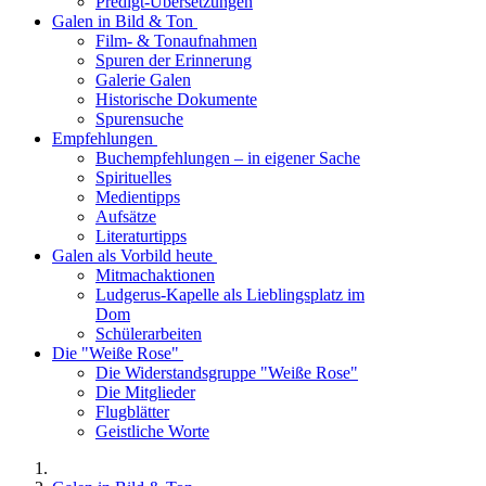
Predigt-Übersetzungen
Galen in Bild & Ton
Film- & Tonaufnahmen
Spuren der Erinnerung
Galerie Galen
Historische Dokumente
Spurensuche
Empfehlungen
Buchempfehlungen – in eigener Sache
Spirituelles
Medientipps
Aufsätze
Literaturtipps
Galen als Vorbild heute
Mitmachaktionen
Ludgerus-Kapelle als Lieblingsplatz im
Dom
Schülerarbeiten
Die "Weiße Rose"
Die Widerstandsgruppe "Weiße Rose"
Die Mitglieder
Flugblätter
Geistliche Worte