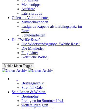
Spirituelles
Medientipps
Aufsätze
Literaturtipps
Galen als Vorbild heute
Mitmachaktionen
Ludgerus-Kapelle als Lieblingsplatz im
Dom
Schülerarbeiten
Die "Weiße Rose"
Die Widerstandsgruppe "Weiße Rose"
Die Mitglieder
Flugblätter
Geistliche Worte
Mobile Menu Toggle
Beitragsarchiv
Streitfall Galen
Sein Leben & Wirken
Biographie
Predigten im Sommer 1941
weitere Predigten