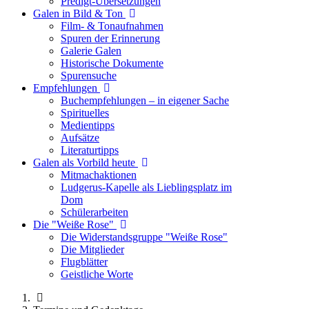
Predigt-Übersetzungen
Galen in Bild & Ton
Film- & Tonaufnahmen
Spuren der Erinnerung
Galerie Galen
Historische Dokumente
Spurensuche
Empfehlungen
Buchempfehlungen – in eigener Sache
Spirituelles
Medientipps
Aufsätze
Literaturtipps
Galen als Vorbild heute
Mitmachaktionen
Ludgerus-Kapelle als Lieblingsplatz im
Dom
Schülerarbeiten
Die "Weiße Rose"
Die Widerstandsgruppe "Weiße Rose"
Die Mitglieder
Flugblätter
Geistliche Worte