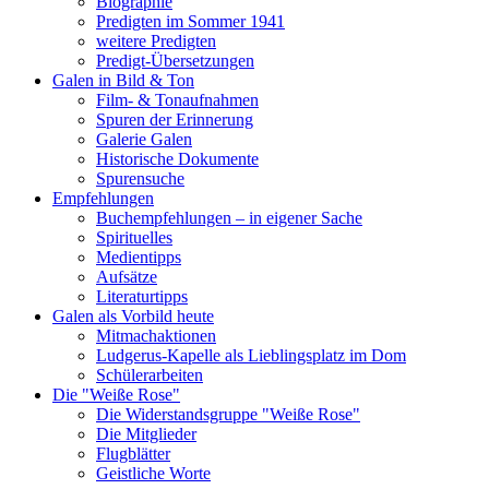
Biographie
Predigten im Sommer 1941
weitere Predigten
Predigt-Übersetzungen
Galen in Bild & Ton
Film- & Tonaufnahmen
Spuren der Erinnerung
Galerie Galen
Historische Dokumente
Spurensuche
Empfehlungen
Buchempfehlungen – in eigener Sache
Spirituelles
Medientipps
Aufsätze
Literaturtipps
Galen als Vorbild heute
Mitmachaktionen
Ludgerus-Kapelle als Lieblingsplatz im Dom
Schülerarbeiten
Die "Weiße Rose"
Die Widerstandsgruppe "Weiße Rose"
Die Mitglieder
Flugblätter
Geistliche Worte