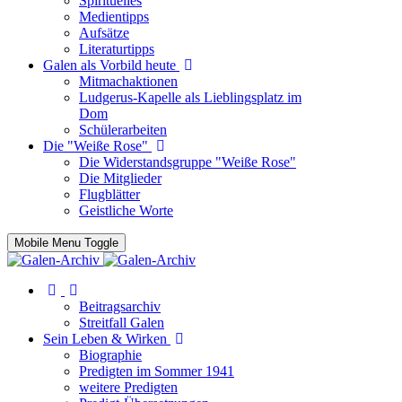
Spirituelles
Medientipps
Aufsätze
Literaturtipps
Galen als Vorbild heute
Mitmachaktionen
Ludgerus-Kapelle als Lieblingsplatz im
Dom
Schülerarbeiten
Die "Weiße Rose"
Die Widerstandsgruppe "Weiße Rose"
Die Mitglieder
Flugblätter
Geistliche Worte
Mobile Menu Toggle
Beitragsarchiv
Streitfall Galen
Sein Leben & Wirken
Biographie
Predigten im Sommer 1941
weitere Predigten