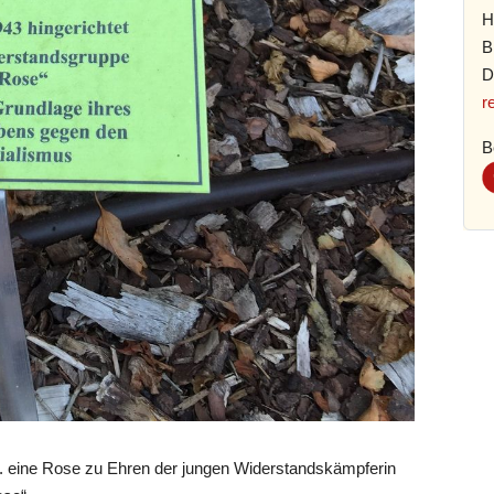
H
B
D
r
B
.. eine Rose zu Ehren der jungen Widerstandskämpferin