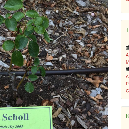
A
M
A
P
G
K