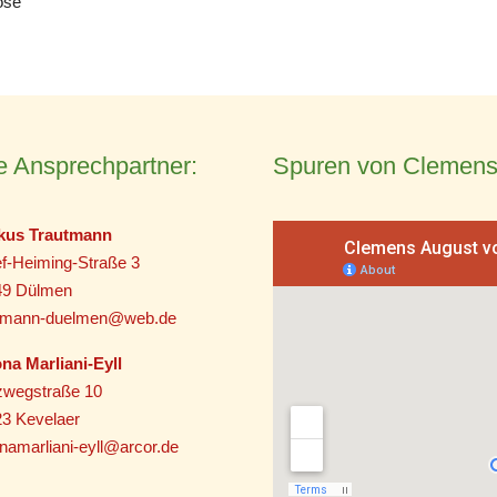
ose“
e Ansprechpartner:
Spuren von Clemens
kus Trautmann
f-Heiming-Straße 3
49 Dülmen
utmann-duelmen@web.de
na Marliani-Eyll
zwegstraße 10
3 Kevelaer
namarliani-eyll@arcor.de