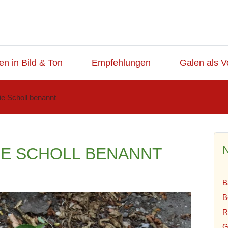
en in Bild & Ton
Empfehlungen
Galen als V
e Scholl benannt
N
IE SCHOLL BENANNT
B
B
R
G