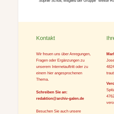
Sophie Scholl, Mitglied der Gruppe “Weiße R
Kontakt
Ihr
Wir freuen uns über Anregungen,
Mar
Fragen oder Ergänzungen zu
Jose
unserem Internetauftritt oder zu
482
einem hier angesprochenen
tra
Thema.
Vero
Spit
Schreiben Sie an:
4762
r
edaktion@archiv-galen.de
vero
Besuchen Sie auch unsere