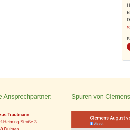
H
B
D
r
B
e Ansprechpartner:
Spuren von Clemens
kus Trautmann
f-Heiming-Straße 3
49 Dülmen