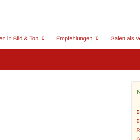
en in Bild & Ton
Empfehlungen
Galen als V
N
B
B
R
G