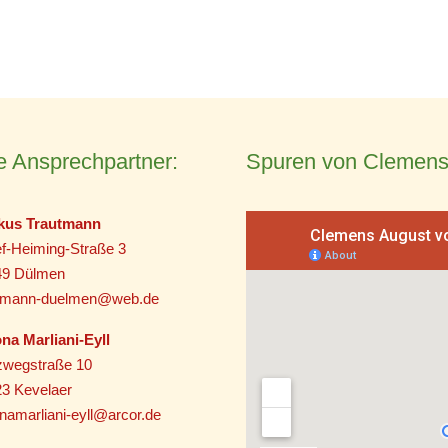
e Ansprechpartner:
Spuren von Clemens
kus Trautmann
f-Heiming-Straße 3
49 Dülmen
utmann-duelmen@web.de
na Marliani-Eyll
zwegstraße 10
3 Kevelaer
namarliani-eyll@arcor.de