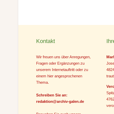
Kontakt
Ihr
Wir freuen uns über Anregungen,
Mar
Fragen oder Ergänzungen zu
Jose
unserem Internetauftritt oder zu
482
einem hier angesprochenen
tra
Thema.
Vero
Spit
Schreiben Sie an:
4762
r
edaktion@archiv-galen.de
vero