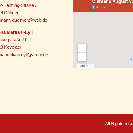
f-Heiming-Straße 3
49 Dülmen
utmann-duelmen@web.de
na Marliani-Eyll
zwegstraße 10
3 Kevelaer
namarliani-eyll@arcor.de
All Rights re