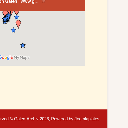
served © Galen-Archiv 2026, Powered by
Joomlaplates
.