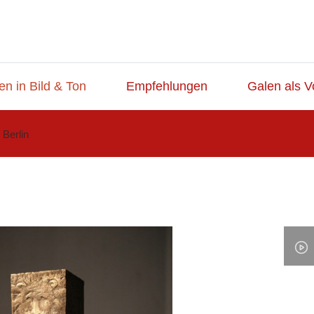
en in Bild & Ton
Empfehlungen
Galen als V
Berlin