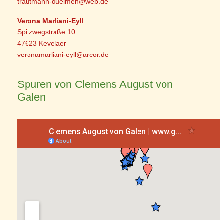
trautmann-duelmen@web.de
Verona Marliani-Eyll
Spitzwegstraße 10
47623 Kevelaer
veronamarliani-eyll@arcor.de
Spuren von Clemens August von
Galen