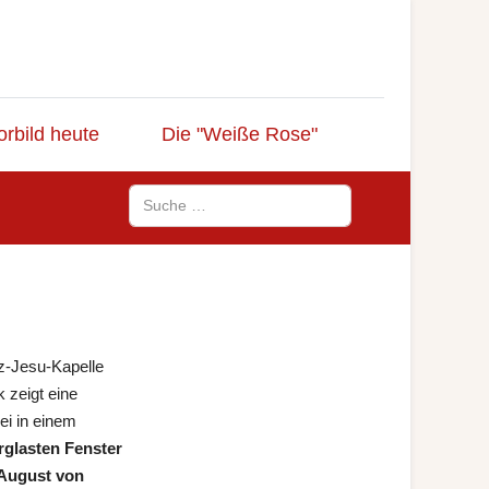
orbild heute
Die "Weiße Rose"
Suchen
rz-Jesu-Kapelle
 zeigt eine
ei in einem
rglasten Fenster
August von