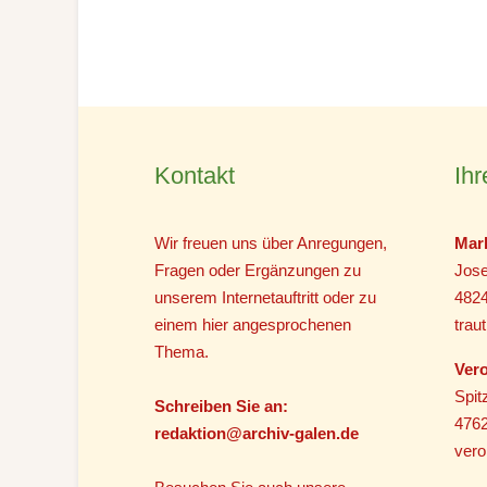
Kontakt
Ihr
Wir freuen uns über Anregungen,
Mar
Fragen oder Ergänzungen zu
Jose
unserem Internetauftritt oder zu
482
einem hier angesprochenen
tra
Thema.
Vero
Spit
Schreiben Sie an:
4762
r
edaktion@archiv-galen.de
vero