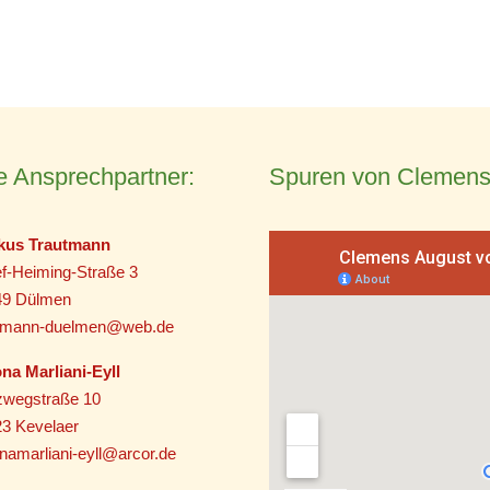
e Ansprechpartner:
Spuren von Clemens
kus Trautmann
f-Heiming-Straße 3
49 Dülmen
utmann-duelmen@web.de
na Marliani-Eyll
zwegstraße 10
3 Kevelaer
namarliani-eyll@arcor.de