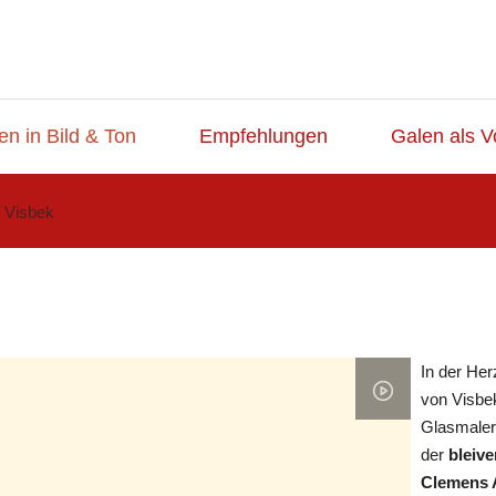
en in Bild & Ton
Empfehlungen
Galen als V
Visbek
In der He
von Visbek
Glasmaler
der
bleive
Clemens 