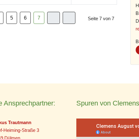
H
B
5
6
7
Seite 7 von 7
D
r
B
e Ansprechpartner:
Spuren von Clemens
kus Trautmann
f-Heiming-Straße 3
49 Dülmen