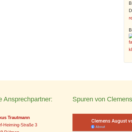
B
D
r
B
e Ansprechpartner:
Spuren von Clemens
kus Trautmann
f-Heiming-Straße 3