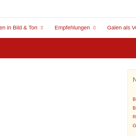
en in Bild & Ton
Empfehlungen
Galen als V
N
B
B
R
G