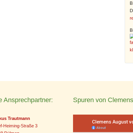
B
D
r
B
e Ansprechpartner:
Spuren von Clemens
kus Trautmann
f-Heiming-Straße 3