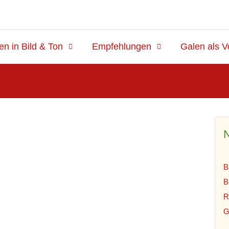
en in Bild & Ton
Empfehlungen
Galen als V
N
B
B
R
G