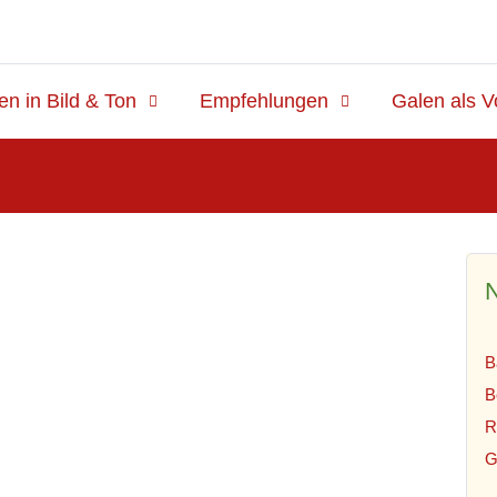
en in Bild & Ton
Empfehlungen
Galen als V
N
B
B
R
G