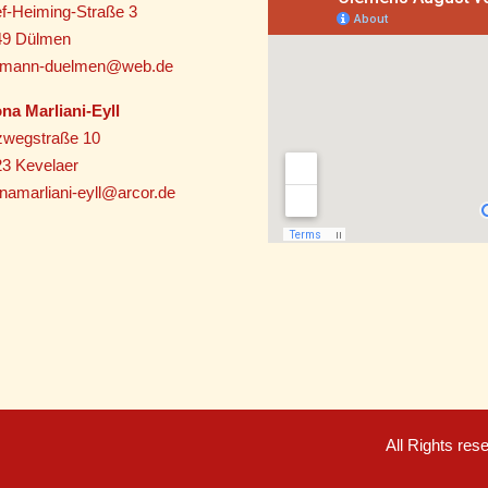
f-Heiming-Straße 3
49 Dülmen
utmann-duelmen@web.de
na Marliani-Eyll
zwegstraße 10
3 Kevelaer
namarliani-eyll@arcor.de
All Rights re