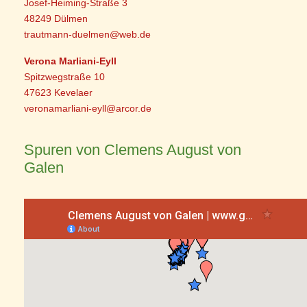
Josef-Heiming-Straße 3
48249 Dülmen
trautmann-duelmen@web.de
Verona Marliani-Eyll
Spitzwegstraße 10
47623 Kevelaer
veronamarliani-eyll@arcor.de
Spuren von Clemens August von
Galen