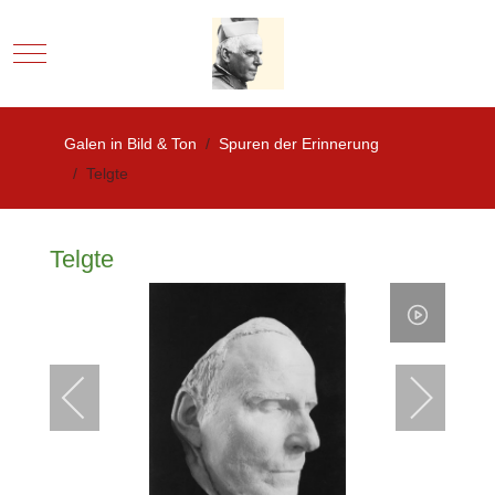
Mobile Menu Toggle
Galen in Bild & Ton
Spuren der Erinnerung
Telgte
Telgte