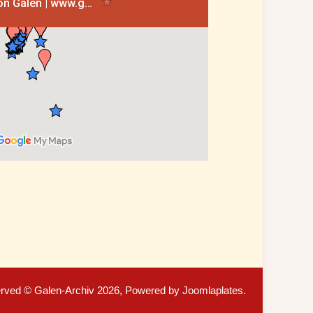
served © Galen-Archiv 2026, Powered by
Joomlaplates
.