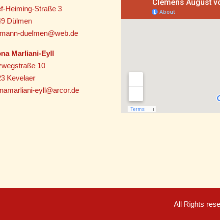
f-Heiming-Straße 3
49 Dülmen
utmann-duelmen@web.de
na Marliani-Eyll
zwegstraße 10
3 Kevelaer
namarliani-eyll@arcor.de
All Rights re