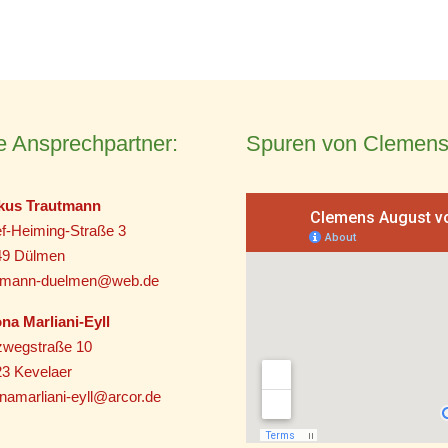
e Ansprechpartner:
Spuren von Clemens
kus Trautmann
f-Heiming-Straße 3
49 Dülmen
utmann-duelmen@web.de
na Marliani-Eyll
zwegstraße 10
3 Kevelaer
namarliani-eyll@arcor.de