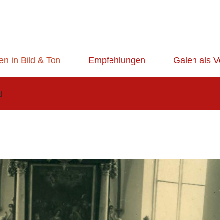
en in Bild & Ton
Empfehlungen
Galen als V
d