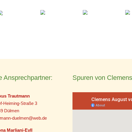
e Ansprechpartner:
Spuren von Clemens
kus Trautmann
f-Heiming-Straße 3
49 Dülmen
utmann-duelmen@web.de
na Marliani-Eyll