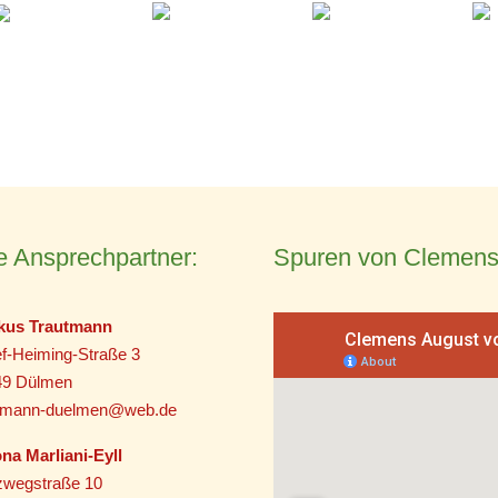
e Ansprechpartner:
Spuren von Clemens
kus Trautmann
f-Heiming-Straße 3
49 Dülmen
utmann-duelmen@web.de
na Marliani-Eyll
zwegstraße 10