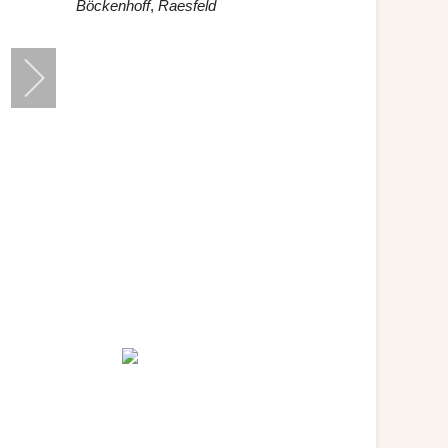
Böckenhoff
,
Raesfeld